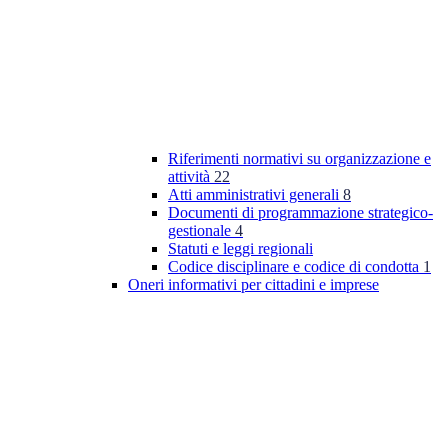
Riferimenti normativi su organizzazione e
attività
22
Atti amministrativi generali
8
Documenti di programmazione strategico-
gestionale
4
Statuti e leggi regionali
Codice disciplinare e codice di condotta
1
Oneri informativi per cittadini e imprese