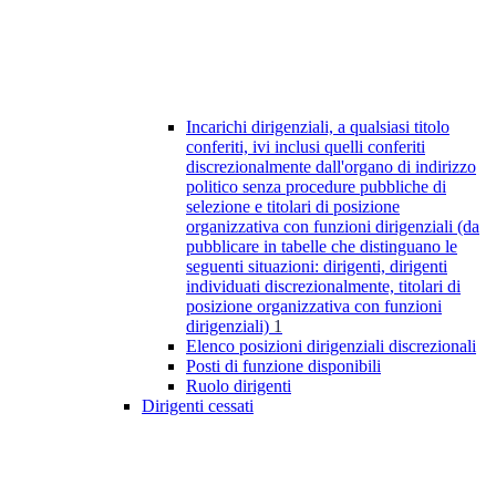
Incarichi dirigenziali, a qualsiasi titolo
conferiti, ivi inclusi quelli conferiti
discrezionalmente dall'organo di indirizzo
politico senza procedure pubbliche di
selezione e titolari di posizione
organizzativa con funzioni dirigenziali (da
pubblicare in tabelle che distinguano le
seguenti situazioni: dirigenti, dirigenti
individuati discrezionalmente, titolari di
posizione organizzativa con funzioni
dirigenziali)
1
Elenco posizioni dirigenziali discrezionali
Posti di funzione disponibili
Ruolo dirigenti
Dirigenti cessati