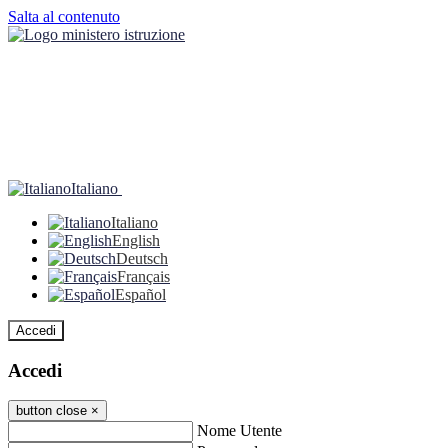
Salta al contenuto
Italiano
Italiano
English
Deutsch
Français
Español
Accedi
Accedi
button close
×
Nome Utente