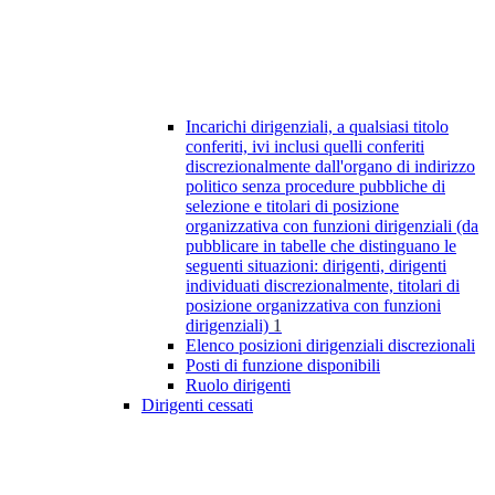
Incarichi dirigenziali, a qualsiasi titolo
conferiti, ivi inclusi quelli conferiti
discrezionalmente dall'organo di indirizzo
politico senza procedure pubbliche di
selezione e titolari di posizione
organizzativa con funzioni dirigenziali (da
pubblicare in tabelle che distinguano le
seguenti situazioni: dirigenti, dirigenti
individuati discrezionalmente, titolari di
posizione organizzativa con funzioni
dirigenziali)
1
Elenco posizioni dirigenziali discrezionali
Posti di funzione disponibili
Ruolo dirigenti
Dirigenti cessati