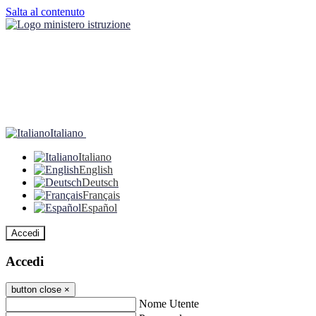
Salta al contenuto
Italiano
Italiano
English
Deutsch
Français
Español
Accedi
Accedi
button close
×
Nome Utente