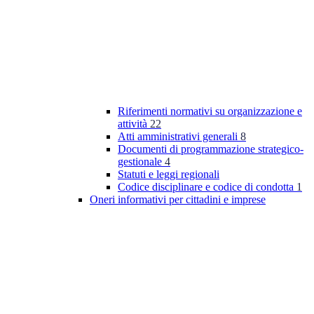
Riferimenti normativi su organizzazione e
attività
22
Atti amministrativi generali
8
Documenti di programmazione strategico-
gestionale
4
Statuti e leggi regionali
Codice disciplinare e codice di condotta
1
Oneri informativi per cittadini e imprese