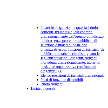
Incarichi dirigenziali, a qualsiasi titolo
conferiti, ivi inclusi quelli conferiti
discrezionalmente dall'organo di indirizzo
politico senza procedure pubbliche di
selezione e titolari di posizione
organizzativa con funzioni dirigenziali (da
pubblicare in tabelle che distinguano le
seguenti situazioni: dirigenti, dirigenti
individuati discrezionalmente, titolari di
posizione organizzativa con funzioni
dirigenziali)
1
Elenco posizioni dirigenziali discrezionali
Posti di funzione disponibili
Ruolo dirigenti
Dirigenti cessati