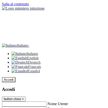
Salta al contenuto
Italiano
Italiano
English
Deutsch
Français
Español
Accedi
Accedi
button close
×
Nome Utente