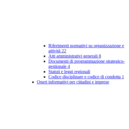
Riferimenti normativi su organizzazione e
attività
22
Atti amministrativi generali
8
Documenti di programmazione strategico-
gestionale
4
Statuti e leggi regionali
Codice disciplinare e codice di condotta
1
Oneri informativi per cittadini e imprese