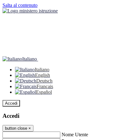
Salta al contenuto
Italiano
Italiano
English
Deutsch
Français
Español
Accedi
Accedi
button close
×
Nome Utente