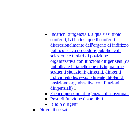
Incarichi dirigenziali, a qualsiasi titolo
conferiti, ivi inclusi quelli conferiti
discrezionalmente dall'organo di indirizzo
politico senza procedure pubbliche di
selezione e titolari di posizione
organizzativa con funzioni dirigenziali (da
pubblicare in tabelle che distinguano le
seguenti situazioni: dirigenti, dirigenti
individuati discrezionalmente, titolari di
posizione organizzativa con funzioni
dirigenziali)
1
Elenco posizioni dirigenziali discrezionali
Posti di funzione disponibili
Ruolo dirigenti
Dirigenti cessati