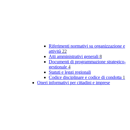
Riferimenti normativi su organizzazione e
attività
22
Atti amministrativi generali
8
Documenti di programmazione strategico-
gestionale
4
Statuti e leggi regionali
Codice disciplinare e codice di condotta
1
Oneri informativi per cittadini e imprese