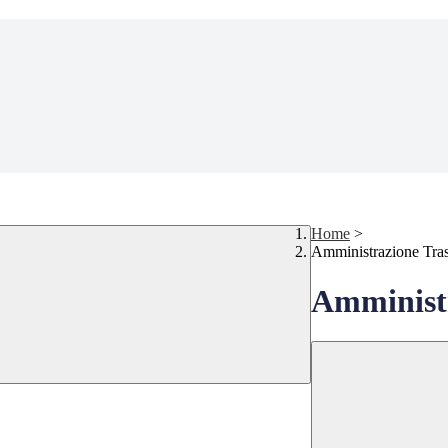
Home
>
Amministrazione Tra
Amministr