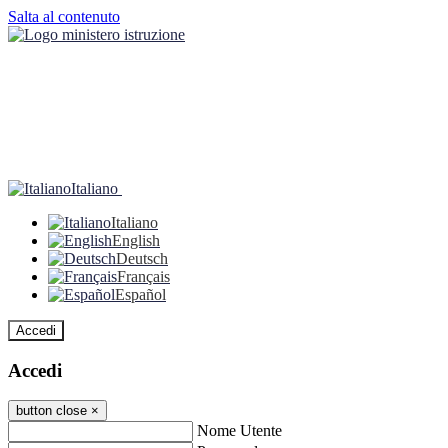
Salta al contenuto
Italiano
Italiano
English
Deutsch
Français
Español
Accedi
Accedi
button close
×
Nome Utente