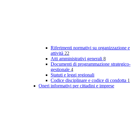
Riferimenti normativi su organizzazione e
attività
22
Atti amministrativi generali
8
Documenti di programmazione strategico-
gestionale
4
Statuti e leggi regionali
Codice disciplinare e codice di condotta
1
Oneri informativi per cittadini e imprese