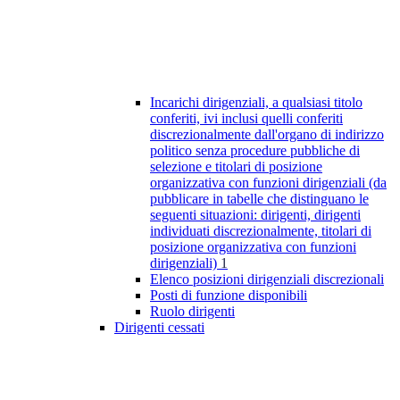
Incarichi dirigenziali, a qualsiasi titolo
conferiti, ivi inclusi quelli conferiti
discrezionalmente dall'organo di indirizzo
politico senza procedure pubbliche di
selezione e titolari di posizione
organizzativa con funzioni dirigenziali (da
pubblicare in tabelle che distinguano le
seguenti situazioni: dirigenti, dirigenti
individuati discrezionalmente, titolari di
posizione organizzativa con funzioni
dirigenziali)
1
Elenco posizioni dirigenziali discrezionali
Posti di funzione disponibili
Ruolo dirigenti
Dirigenti cessati