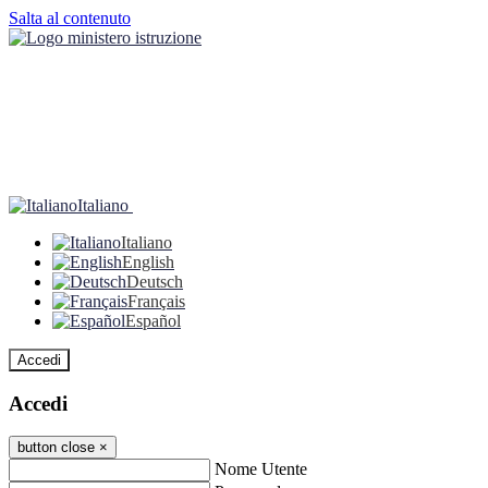
Salta al contenuto
Italiano
Italiano
English
Deutsch
Français
Español
Accedi
Accedi
button close
×
Nome Utente