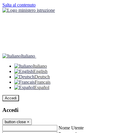
Salta al contenuto
Italiano
Italiano
English
Deutsch
Français
Español
Accedi
Accedi
button close
×
Nome Utente