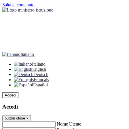
Salta al contenuto
Italiano
Italiano
English
Deutsch
Français
Español
Accedi
Accedi
button close
×
Nome Utente