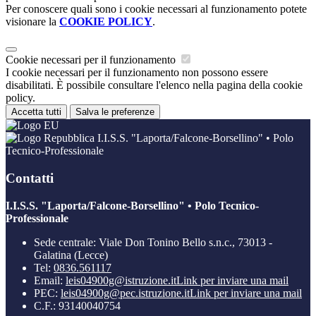
Per conoscere quali sono i cookie necessari al funzionamento potete
visionare la
COOKIE POLICY
.
Cookie necessari per il funzionamento
I cookie necessari per il funzionamento non possono essere
disabilitati. È possibile consultare l'elenco nella pagina della cookie
policy.
Accetta tutti
Salva le preferenze
I.I.S.S. "Laporta/Falcone-Borsellino" • Polo
Tecnico-Professionale
Contatti
I.I.S.S. "Laporta/Falcone-Borsellino" • Polo Tecnico-
Professionale
Sede centrale: Viale Don Tonino Bello s.n.c., 73013 -
Galatina (Lecce)
Tel:
0836.561117
Email:
leis04900g@istruzione.it
Link per inviare una mail
PEC:
leis04900g@pec.istruzione.it
Link per inviare una mail
C.F.: 93140040754