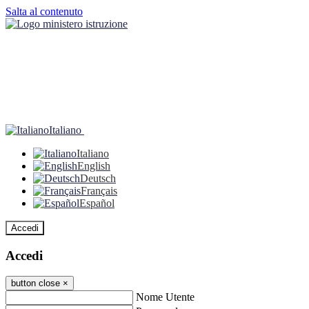
Salta al contenuto
Italiano
Italiano
English
Deutsch
Français
Español
Accedi
Accedi
button close
×
Nome Utente