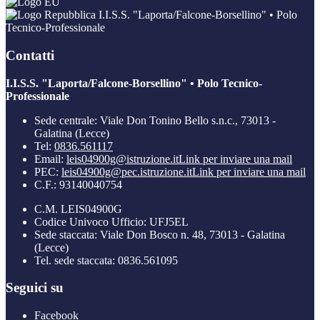
I.I.S.S. "Laporta/Falcone-Borsellino" • Polo
Tecnico-Professionale
Contatti
I.I.S.S. "Laporta/Falcone-Borsellino" • Polo Tecnico-
Professionale
Sede centrale: Viale Don Tonino Bello s.n.c., 73013 -
Galatina (Lecce)
Tel:
0836.561117
Email:
leis04900g@istruzione.it
Link per inviare una mail
PEC:
leis04900g@pec.istruzione.it
Link per inviare una mail
C.F.: 93140040754
C.M. LEIS04900G
Codice Univoco Ufficio: UFJ5EL
Sede staccata: Viale Don Bosco n. 48, 73013 - Galatina
(Lecce)
Tel. sede staccata: 0836.561095
Seguici su
Facebook