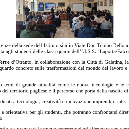
renze della sede dell’Istituto sita in Viale Don Tonino Bello a 
a agli studenti delle classi quarte dell’I.I.S.S. "Laporta/Falc
erre
d’Otranto, in collaborazione con la Città di Galatina, 
sguardo concreto sulle trasformazioni del mondo del lavoro e
no temi di grande attualità come le nuove tecnologie e le co
el territorio pugliese e il percorso che porta dalla nascita di
dicati a tecnologia, creatività e innovazione imprenditoriale.
 e orientativa per gli studenti, che potranno confrontarsi dir
o.
orio e a preparare le nuove generazioni ad affrontare con compe