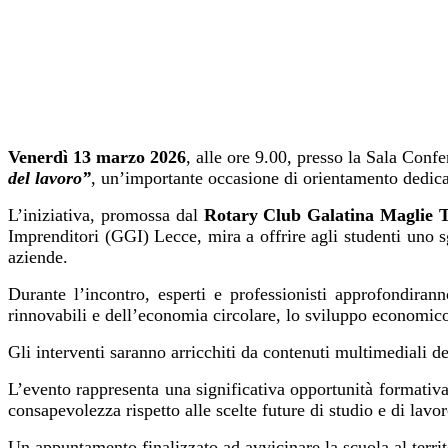
Venerdì 13 marzo 2026
, alle ore 9.00, presso la Sala Confe
del lavoro”
, un’importante occasione di orientamento dedicat
L’iniziativa, promossa dal
Rotary Club Galatina Maglie T
Imprenditori (GGI) Lecce, mira a offrire agli studenti uno 
aziende.
Durante l’incontro, esperti e professionisti approfondiran
rinnovabili e dell’economia circolare, lo sviluppo economico d
Gli interventi saranno arricchiti da contenuti multimediali de
L’evento rappresenta una significativa opportunità formativa
consapevolezza rispetto alle scelte future di studio e di lavor
Un appuntamento finalizzato ad avvicinare la scuola al territ