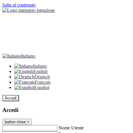
Salta al contenuto
Italiano
Italiano
English
Deutsch
Français
Español
Accedi
Accedi
button close
×
Nome Utente