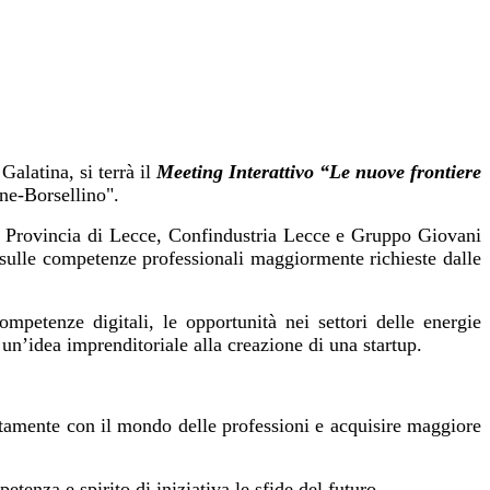
Galatina, si terrà il
M
eeting Interattivo
“Le nuove frontiere
one-Borsellino".
la Provincia di Lecce, Confindustria Lecce e Gruppo Giovani
 sulle competenze professionali maggiormente richieste dalle
mpetenze digitali, le opportunità nei settori delle energie
 un’idea imprenditoriale alla creazione di una startup.
ettamente con il mondo delle professioni e acquisire maggiore
tenza e spirito di iniziativa le sfide del futuro.