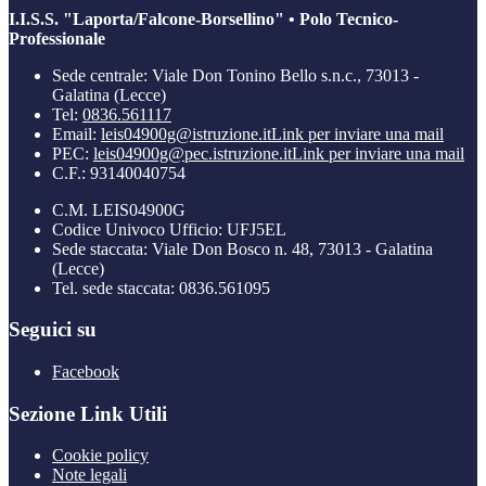
I.I.S.S. "Laporta/Falcone-Borsellino" • Polo Tecnico-
Professionale
Sede centrale: Viale Don Tonino Bello s.n.c., 73013 -
Galatina (Lecce)
Tel:
0836.561117
Email:
leis04900g@istruzione.it
Link per inviare una mail
PEC:
leis04900g@pec.istruzione.it
Link per inviare una mail
C.F.: 93140040754
C.M. LEIS04900G
Codice Univoco Ufficio: UFJ5EL
Sede staccata: Viale Don Bosco n. 48, 73013 - Galatina
(Lecce)
Tel. sede staccata: 0836.561095
Seguici su
Facebook
Sezione Link Utili
Cookie policy
Note legali