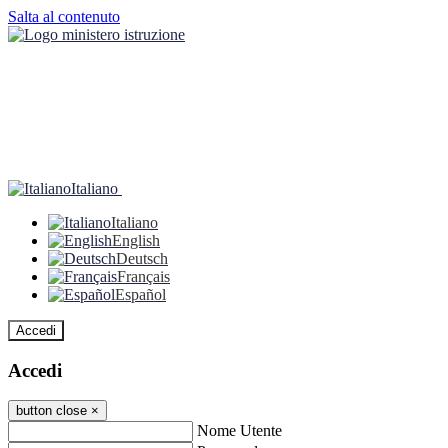
Salta al contenuto
Italiano
Italiano
English
Deutsch
Français
Español
Accedi
Accedi
button close
×
Nome Utente