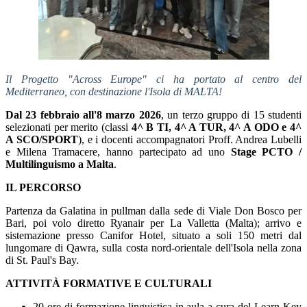
Il Progetto "Across Europe" ci ha portato al centro del
Mediterraneo, con destinazione l'Isola di MALTA!
Dal 23 febbraio all'8 marzo 2026
, un terzo gruppo di 15 studenti
selezionati per merito (classi
4^ B TI, 4^ A TUR, 4^ A ODO e 4^
A SCO/SPORT
), e i docenti accompagnatori Proff. Andrea Lubelli
e Milena Tramacere, hanno partecipato ad uno
Stage PCTO /
Multilinguismo a Malta
.
IL PERCORSO
Partenza da Galatina in pullman dalla sede di Viale Don Bosco per
Bari, poi volo diretto Ryanair per La Valletta (Malta); arrivo e
sistemazione presso Canifor Hotel,
situato a soli 150 metri dal
lungomare di Qawra, sulla costa nord-orientale dell'Isola nella zona
di St. Paul's Bay.
ATTIVITÀ FORMATIVE E CULTURALI
20 ore di formazione linguistica in aula a cura del Learn Key