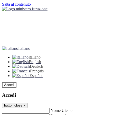
Salta al contenuto
Italiano
Italiano
English
Deutsch
Français
Español
Accedi
Accedi
button close
×
Nome Utente