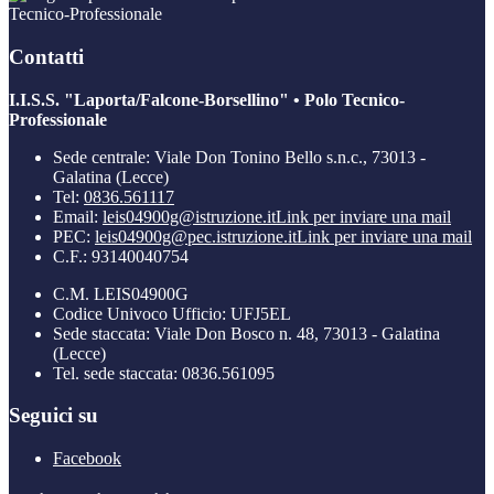
Tecnico-Professionale
Contatti
I.I.S.S. "Laporta/Falcone-Borsellino" • Polo Tecnico-
Professionale
Sede centrale: Viale Don Tonino Bello s.n.c., 73013 -
Galatina (Lecce)
Tel:
0836.561117
Email:
leis04900g@istruzione.it
Link per inviare una mail
PEC:
leis04900g@pec.istruzione.it
Link per inviare una mail
C.F.: 93140040754
C.M. LEIS04900G
Codice Univoco Ufficio: UFJ5EL
Sede staccata: Viale Don Bosco n. 48, 73013 - Galatina
(Lecce)
Tel. sede staccata: 0836.561095
Seguici su
Facebook