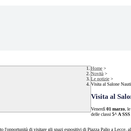
Home
>
Novità
>
Le notizie
>
Visita al Salone Naut
Visita al Sal
Venerdì
01 marzo
, le
delle classi
5^ A SSS
 l'opportunità di visitare gli spazi espositivi di Piazza Palio a Lecce, a