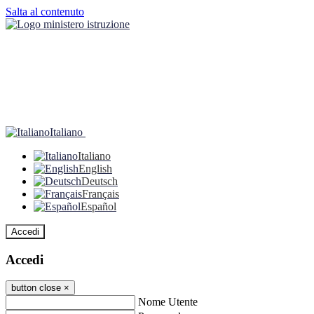
Salta al contenuto
Italiano
Italiano
English
Deutsch
Français
Español
Accedi
Accedi
button close
×
Nome Utente