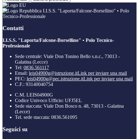
I.I.S.S. "Laporta/Falcone-Borsellino" • Polo
Tecnico-Professionale
Contatti
I.I.S.S. "Laporta/Falcone-Borsellino" • Polo Tecnico-
Professionale
Sede centrale: Viale Don Tonino Bello s.n.c., 73013 -
Galatina (Lecce)
Tel:
0836.561117
Email:
leis04900g@istruzione.it
Link per inviare una mail
PEC:
leis04900g@pec.istruzione.it
Link per inviare una mail
C.F.: 93140040754
C.M. LEIS04900G
Codice Univoco Ufficio: UFJ5EL
Sede staccata: Viale Don Bosco n. 48, 73013 - Galatina
(Lecce)
Tel. sede staccata: 0836.561095
Seguici su