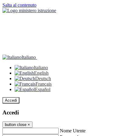
Salta al contenuto
Italiano
Italiano
English
Deutsch
Français
Español
Accedi
Accedi
button close
×
Nome Utente