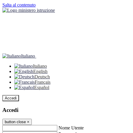
Salta al contenuto
Italiano
Italiano
English
Deutsch
Français
Español
Accedi
Accedi
button close
×
Nome Utente