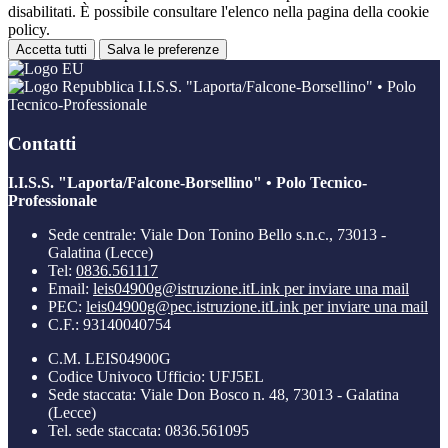
disabilitati. È possibile consultare l'elenco nella pagina della cookie
policy.
Accetta tutti
Salva le preferenze
I.I.S.S. "Laporta/Falcone-Borsellino" • Polo
Tecnico-Professionale
Contatti
I.I.S.S. "Laporta/Falcone-Borsellino" • Polo Tecnico-
Professionale
Sede centrale: Viale Don Tonino Bello s.n.c., 73013 -
Galatina (Lecce)
Tel:
0836.561117
Email:
leis04900g@istruzione.it
Link per inviare una mail
PEC:
leis04900g@pec.istruzione.it
Link per inviare una mail
C.F.: 93140040754
C.M. LEIS04900G
Codice Univoco Ufficio: UFJ5EL
Sede staccata: Viale Don Bosco n. 48, 73013 - Galatina
(Lecce)
Tel. sede staccata: 0836.561095