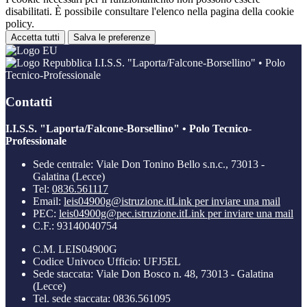
disabilitati. È possibile consultare l'elenco nella pagina della cookie
policy.
Accetta tutti
Salva le preferenze
I.I.S.S. "Laporta/Falcone-Borsellino" • Polo
Tecnico-Professionale
Contatti
I.I.S.S. "Laporta/Falcone-Borsellino" • Polo Tecnico-
Professionale
Sede centrale: Viale Don Tonino Bello s.n.c., 73013 -
Galatina (Lecce)
Tel:
0836.561117
Email:
leis04900g@istruzione.it
Link per inviare una mail
PEC:
leis04900g@pec.istruzione.it
Link per inviare una mail
C.F.: 93140040754
C.M. LEIS04900G
Codice Univoco Ufficio: UFJ5EL
Sede staccata: Viale Don Bosco n. 48, 73013 - Galatina
(Lecce)
Tel. sede staccata: 0836.561095