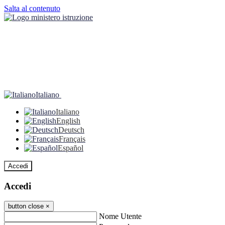
Salta al contenuto
Italiano
Italiano
English
Deutsch
Français
Español
Accedi
Accedi
button close
×
Nome Utente