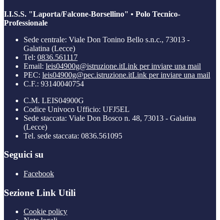
I.I.S.S. "Laporta/Falcone-Borsellino" • Polo Tecnico-
Professionale
Sede centrale: Viale Don Tonino Bello s.n.c., 73013 -
Galatina (Lecce)
Tel:
0836.561117
Email:
leis04900g@istruzione.it
Link per inviare una mail
PEC:
leis04900g@pec.istruzione.it
Link per inviare una mail
C.F.: 93140040754
C.M. LEIS04900G
Codice Univoco Ufficio: UFJ5EL
Sede staccata: Viale Don Bosco n. 48, 73013 - Galatina
(Lecce)
Tel. sede staccata: 0836.561095
Seguici su
Facebook
Sezione Link Utili
Cookie policy