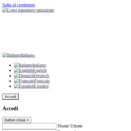
Salta al contenuto
Italiano
Italiano
English
Deutsch
Français
Español
Accedi
Accedi
button close
×
Nome Utente