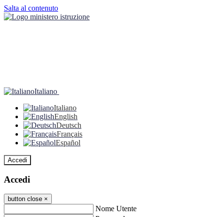
Salta al contenuto
Italiano
Italiano
English
Deutsch
Français
Español
Accedi
Accedi
button close
×
Nome Utente