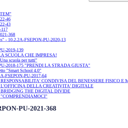
 STEM"
22-46
22-43
-117
21-368
s" - 10.2.2A-FSEPON-PU-2020-13
U-2019-139
 LA SCUOLA CHE IMPRESA!
scuola per tutti”
U-2018-175 "PRENDI LA STRADA GIUSTA"
 "Smart School 4.0"
1A-FSEPON-PU-2017-64
 - RESPONSABILITA' CONDIVISA DEL BENESSERE FISICO E
- L'OFFICINA DELLA CREATIVITA' DIGITALE
- BRIDGING THE DIGITAL DIVIDE
 - "COMPRENDIAMOCI"
PON-PU-2021-368