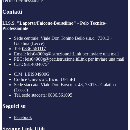
Tecnico-Professionale
Contatti
I.I.S.S. "Laporta/Falcone-Borsellino" • Polo Tecnico-
Professionale
Sede centrale: Viale Don Tonino Bello s.n.c., 73013 -
Galatina (Lecce)
Tel:
0836.561117
Email:
leis04900g@istruzione.it
Link per inviare una mail
PEC:
leis04900g@pec.istruzione.it
Link per inviare una mail
C.F.: 93140040754
C.M. LEIS04900G
Codice Univoco Ufficio: UFJ5EL
Sede staccata: Viale Don Bosco n. 48, 73013 - Galatina
(Lecce)
Tel. sede staccata: 0836.561095
Seguici su
Facebook
Sezione Link Utili