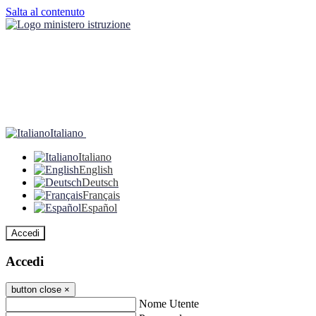
Salta al contenuto
Italiano
Italiano
English
Deutsch
Français
Español
Accedi
Accedi
button close
×
Nome Utente